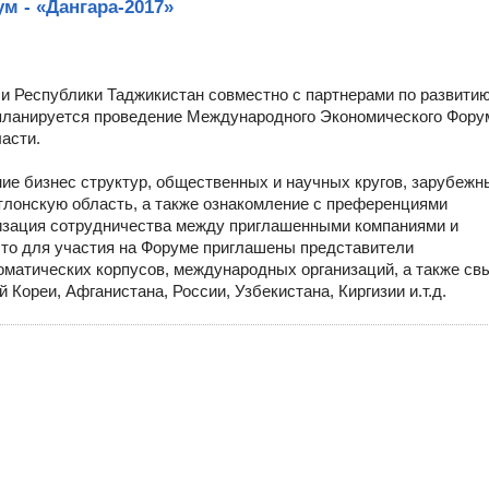
 - «Дангара-2017»
ли Республики Таджикистан совместно с партнерами по развити
а планируется проведение Международного Экономического Фору
ласти.
е бизнес структур, общественных и научных кругов, зарубежн
тлонскую область, а также ознакомление с преференциями
низация сотрудничества между приглашенными компаниями и
что для участия на Форуме приглашены представители
ломатических корпусов, международных организаций, а также с
Кореи, Афганистана, России, Узбекистана, Киргизии и.т.д.