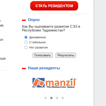
Опрос
ю
ма
Как Вы оцениваете развитие СЭЗ в
Республике Таджикистан?
Динамичное
ых
Стабильное
Нет развития
Голосовать
Результаты
выше
Наши резиденты