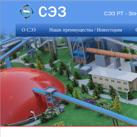
СЭЗ РТ - Зо
О СЭЗ
Наши преимущества / Инвесторам