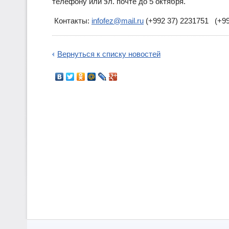
телефону или эл. почте до 5 октября.
Контакты:
infofez@mail.ru
(+992 37) 2231751 (+99
Вернуться к списку новостей