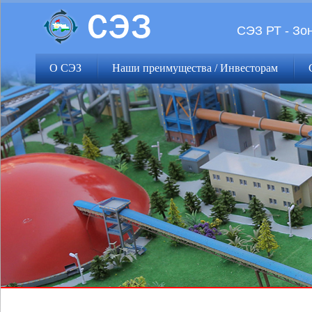
СЭЗ РТ - Зо
О СЭЗ
Наши преимущества / Инвесторам