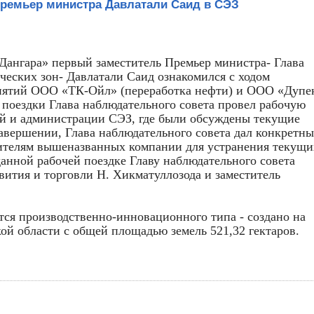
Премьер министра Давлатали Саид в СЭЗ
 «Дангара» первый заместитель Премьер министра- Глава
ческих зон- Давлатали Саид ознакомился с ходом
риятий ООО «ТК-Ойл» (переработка нефти) и ООО «Дупе
 поездки Глава наблюдательного совета провел рабочую
ий и администрации СЭЗ, где были обсуждены текущие
завершении, Глава наблюдательного совета дал конкретны
ителям вышеназванных компании для устранения текущи
данной рабочей поездке Главу наблюдательного совета
ития и торговли Н. Хикматуллозода и заместитель
тся производственно-инновационного типа - создано на
ой области с общей площадью земель 521,32 гектаров.