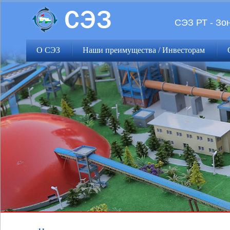
СЭЗ РТ - Зо
О СЭЗ
Наши преимущества / Инвесторам