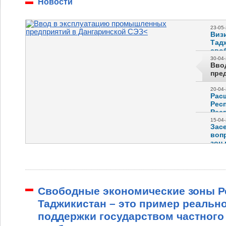
Новости
23-05-
Виз
Тад
сво
«Те
30-04-
Вво
пре
20-04-
Рас
Рес
Рес
15-04-
Зас
воп
зон
Свободные экономические зоны Р
Таджикистан – это пример реальн
поддержки государством частного