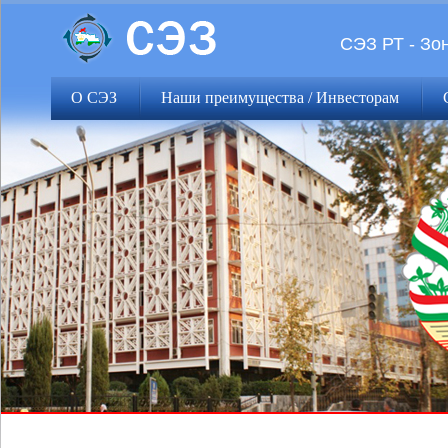
СЭЗ РТ - Зо
О СЭЗ
Наши преимущества / Инвесторам